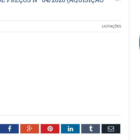
LICITAÇÕES
tter
Facebook
Google+
Pinterest
LinkedIn
Tumblr
Email