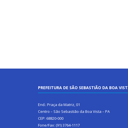
PREFEITURA DE SÃO SEBASTIÃO DA BOA VIS
End.: Praça da Matriz, 01
Centro – São Sebastião da Boa Vista – PA
CEP: 68820-000
Fone/Fax: (91) 3764-1117