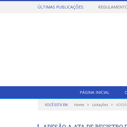
ÚLTIMAS PUBLICAÇÕES:
PÁGINA INICIAL
O
»
»
VOCÊ ESTÁ EM:
Home
Licitações
ADESÃO
ADESÃO A ATA DE REGISTRO D