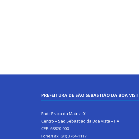
PREFEITURA DE SÃO SEBASTIÃO DA BOA VIS
End.: Praça da Matriz, 01
Centro – São Sebastião da Boa Vista – PA
CEP: 68820-000
Fone/Fax: (91) 3764-1117