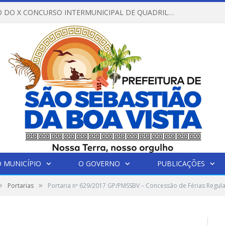
REGULAMENTO DO X CONCURSO INTERMUNICIPAL DE QUADRILHAS JUNINAS – 2026 – ARRAIÁ DA VENEZA
 MUNICÍPIO
O GOVERNO
PUBLICAÇÕES
»
»
Portarias
Portaria nº 629/2017 GP/PMSSBV – Concessão de Férias Regu