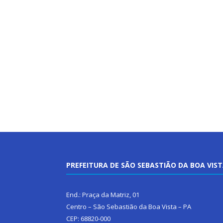
PREFEITURA DE SÃO SEBASTIÃO DA BOA VIS
End.: Praça da Matriz, 01
Centro – São Sebastião da Boa Vista – PA
CEP: 68820-000