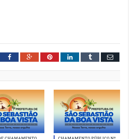
tter
Facebook
Google+
Pinterest
LinkedIn
Tumblr
Email
 DE CHAMAMENTO
CHAMAMENTO PÚBLICO Nº