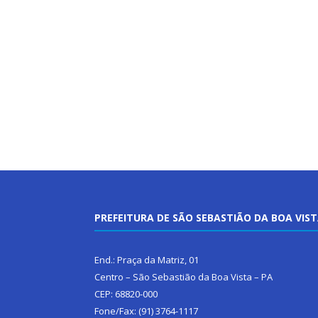
PREFEITURA DE SÃO SEBASTIÃO DA BOA VIS
End.: Praça da Matriz, 01
Centro – São Sebastião da Boa Vista – PA
CEP: 68820-000
Fone/Fax: (91) 3764-1117