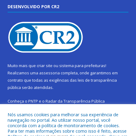
DESENVOLVIDO POR CR2
Muito mais que
criar site
ou
sistema para prefeituras
!
Realizamos uma
assessoria
completa, onde garantimos em
contrato que todas as exigências das
leis de transparência
pública
serão atendidas.
Conheça o
PNTP
e o
Radar da Transparência Pública
Nós usamos cookies para melhorar sua experiência de
navegação no portal. Ao utilizar nosso portal, você
concorda com a política de monitoramento de cookies.
Para ter mais informações sobre como isso é feito, acesse
Todos os direitos reservados a Prefeitura Municipal de São