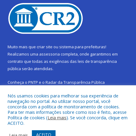
Muito mais que
criar site
ou
sistema para prefeituras
!
Realizamos uma
assessoria
completa, onde garantimos em
contrato que todas as exigências das
leis de transparência
pública
serão atendidas.
Conheça o
PNTP
e o
Radar da Transparência Pública
Nós usamos cookies para melhorar sua experiência de
navegação no portal. Ao utilizar nosso portal, você
concorda com a política de monitoramento de cookies.
Para ter mais informações sobre como isso é feito, acesse
Todos os direitos reservados a Prefeitura Municipal de São
Política de cookies (
Leia mais
). Se você concorda, clique em
Sebastião da Boa Vista.
ACEITO.
Frequência Online
Mapa do Site
ACEITO
Leia mais