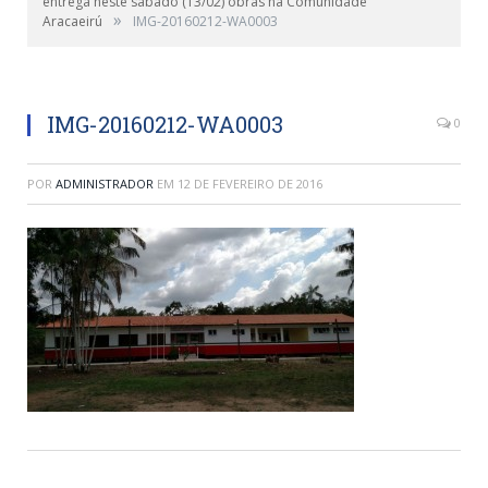
entrega neste sábado (13/02) obras na Comunidade
»
Aracaeirú
IMG-20160212-WA0003
Escola Municipal de Ensino Infantil e Fundamental
Manoel Raimundo Pinheiro
IMG-20160212-WA0003
0
POR
ADMINISTRADOR
EM
12 DE FEVEREIRO DE 2016