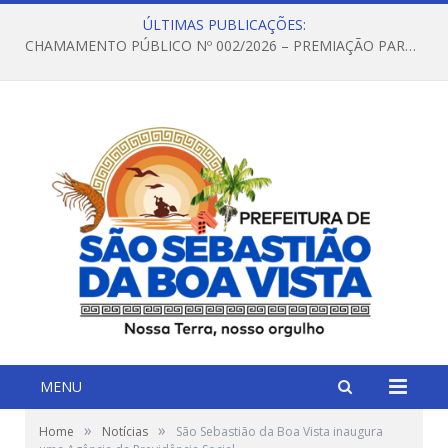
ÚLTIMAS PUBLICAÇÕES:
CHAMAMENTO PÚBLICO Nº 002/2026 – PREMIAÇÃO PARA AGENTES CULTURAIS RIBEIRINHOS COM RECURSOS DA POLÍTICA NACIONAL ALDIR BLANC DE FOMENTO Á CULTURA – PNAB (LEI Nº 14.399/2022)
MENU
»
»
Home
Notícias
São Sebastião da Boa Vista inaugura