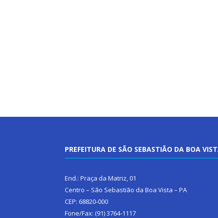
PREFEITURA DE SÃO SEBASTIÃO DA BOA VIS
End.: Praça da Matriz, 01
Centro – São Sebastião da Boa Vista – PA
CEP: 68820-000
Fone/Fax: (91) 3764-1117