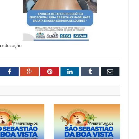
a educação.
tter
Facebook
Google+
Pinterest
LinkedIn
Tumblr
Email