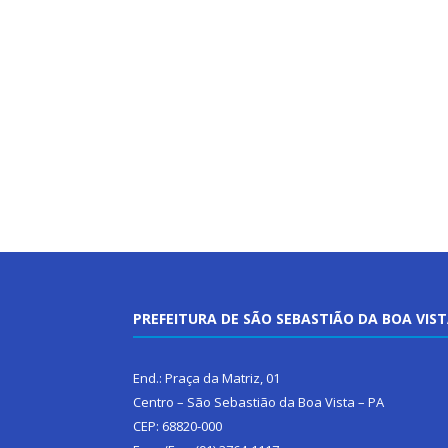
PREFEITURA DE SÃO SEBASTIÃO DA BOA VIS
End.: Praça da Matriz, 01
Centro – São Sebastião da Boa Vista – PA
CEP: 68820-000