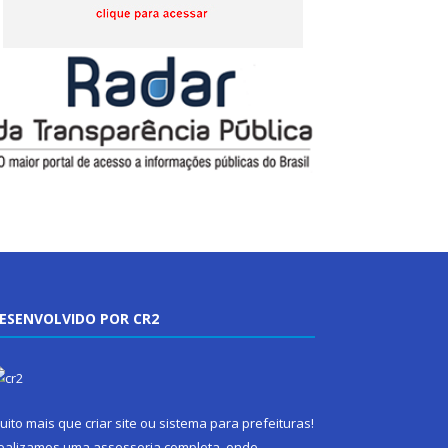
ESENVOLVIDO POR CR2
uito mais que
criar site
ou
sistema para prefeituras
!
ealizamos uma
assessoria
completa, onde