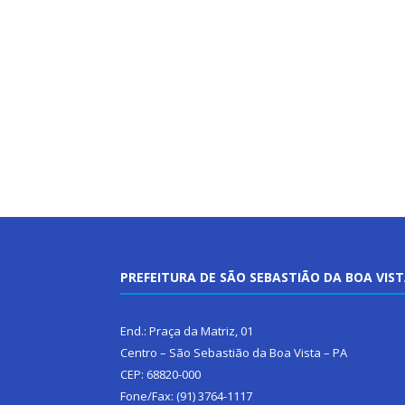
PREFEITURA DE SÃO SEBASTIÃO DA BOA VIS
End.: Praça da Matriz, 01
Centro – São Sebastião da Boa Vista – PA
CEP: 68820-000
Fone/Fax: (91) 3764-1117