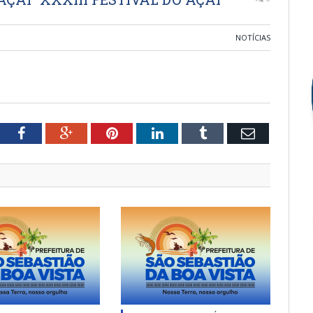
NOTÍCIAS
tter
Facebook
Google+
Pinterest
LinkedIn
Tumblr
Email