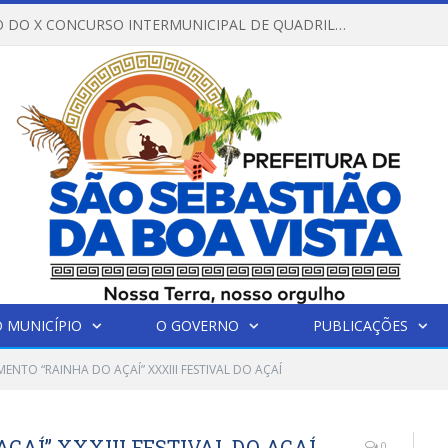
REGULAMENTO DO X CONCURSO INTERMUNICIPAL DE QUADRILHAS JUNINAS – 2026 – ARRAIÁ DA VENEZA
 MUNICÍPIO
O GOVERNO
PUBLICAÇÕES
ENTO “RAINHA DO AÇAÍ” XXXIII FESTIVAL DO AÇAÍ
AÍ” XXXIII FESTIVAL DO AÇAÍ
0