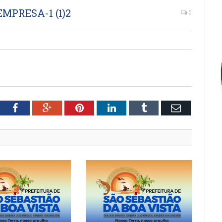
MPRESA-1 (1)2
0
tter
Facebook
Google+
Pinterest
LinkedIn
Tumblr
Email