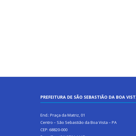
PREFEITURA DE SÃO SEBASTIÃO DA BOA VIS
End.: Praça da Matriz, 01
Centro – São Sebastião da Boa Vista – PA
CEP: 68820-000