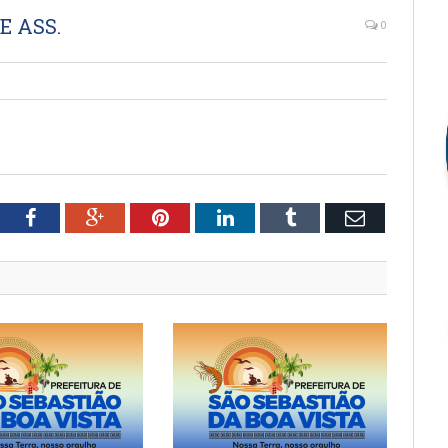
E ASS.
0
tter
Facebook
Google+
Pinterest
LinkedIn
Tumblr
Email