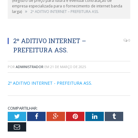
(Registro de preço para futura e eventual contratação de
empresa especializada para o fornecimento de internet banda
»
larga)
2º ADITIVO INTERNET – PREFEITURA ASS.
2º ADITIVO INTERNET –
0
PREFEITURA ASS.
POR
ADMINISTRADOR
EM
21 DE MARÇO DE 2025
2º ADITIVO INTERNET - PREFEITURA ASS.
COMPARTILHAR:
Twitter
Facebook
Google+
Pinterest
LinkedIn
Tumblr
Email