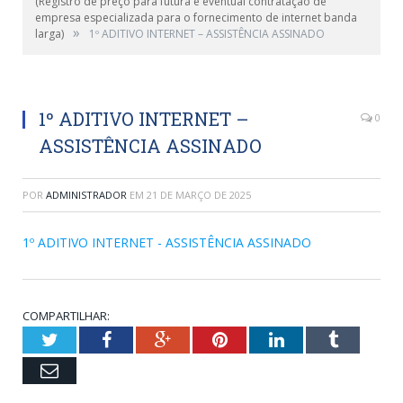
(Registro de preço para futura e eventual contratação de
empresa especializada para o fornecimento de internet banda
»
larga)
1º ADITIVO INTERNET – ASSISTÊNCIA ASSINADO
1º ADITIVO INTERNET –
0
ASSISTÊNCIA ASSINADO
POR
ADMINISTRADOR
EM
21 DE MARÇO DE 2025
1º ADITIVO INTERNET - ASSISTÊNCIA ASSINADO
COMPARTILHAR:
Twitter
Facebook
Google+
Pinterest
LinkedIn
Tumblr
Email