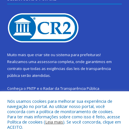
Muito mais que
criar site
ou
sistema para prefeituras
!
Realizamos uma
assessoria
completa, onde garantimos em
contrato que todas as exigências das
leis de transparência
pública
serão atendidas.
Conheça o
PNTP
e o
Radar da Transparência Pública
Nós usamos cookies para melhorar sua experiência de
navegação no portal. Ao utilizar nosso portal, você
concorda com a política de monitoramento de cookies.
Para ter mais informações sobre como isso é feito, acesse
Todos os direitos reservados a Prefeitura Municipal de São
Política de cookies (
Leia mais
). Se você concorda, clique em
Sebastião da Boa Vista.
ACEITO.