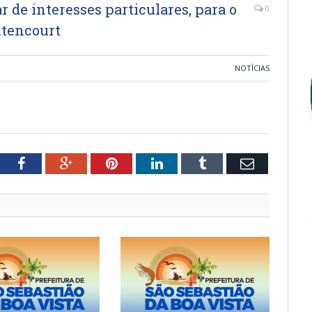
r de interesses particulares, para o
0
itencourt
NOTÍCIAS
tter
Facebook
Google+
Pinterest
LinkedIn
Tumblr
Email