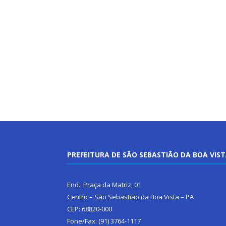
PREFEITURA DE SÃO SEBASTIÃO DA BOA VIS
End.: Praça da Matriz, 01
Centro – São Sebastião da Boa Vista – PA
CEP: 68820-000
Fone/Fax: (91) 3764-1117