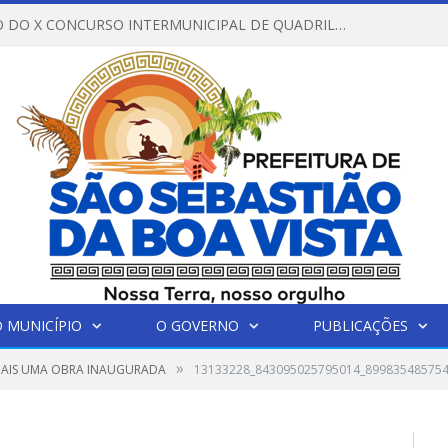
REGULAMENTO DO X CONCURSO INTERMUNICIPAL DE QUADRILHAS JUNINAS – 2026 – ARRAIÁ DA VENEZA
 MUNICÍPIO
O GOVERNO
PUBLICAÇÕES
»
AIS UMA OBRA INAUGURADA
13133228_843095025795014_89983548575