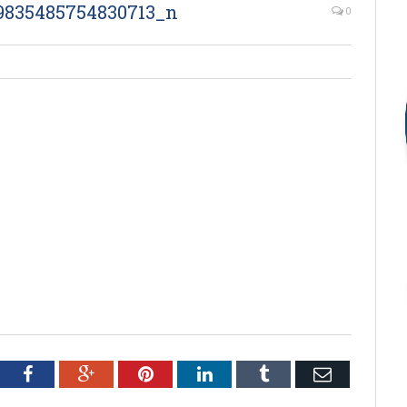
9835485754830713_n
0
tter
Facebook
Google+
Pinterest
LinkedIn
Tumblr
Email