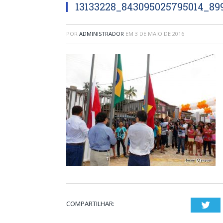
13133228_843095025795014_89
POR
ADMINISTRADOR
EM
3 DE MAIO DE 2016
COMPARTILHAR:
Twi