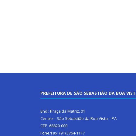
PREFEITURA DE SÃO SEBASTIÃO DA BOA VIS
End.: Praça da Matriz, 01
Centro – São Sebastião da Boa Vista – PA
CEP: 68820-000
Fone/Fax: (91) 3764-1117