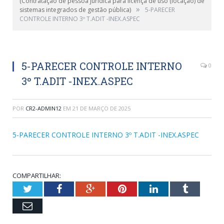
(Contratação de pessoa jurídica para licença de uso (locação) de
»
sistemas integrados de gestão pública)
5-PARECER
CONTROLE INTERNO 3º T.ADIT -INEX.ASPEC
5-PARECER CONTROLE INTERNO
0
3º T.ADIT -INEX.ASPEC
POR
CR2-ADMIN12
EM
21 DE MARÇO DE 2025
5-PARECER CONTROLE INTERNO 3º T.ADIT -INEX.ASPEC
COMPARTILHAR:
Twitter
Facebook
Google+
Pinterest
LinkedIn
Tumblr
Email