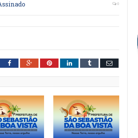
Assinado
0
tter
Facebook
Google+
Pinterest
LinkedIn
Tumblr
Email