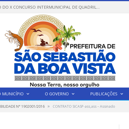
REGULAMENTO DO X CONCURSO INTERMUNICIPAL DE QUADRILHAS JUNINAS – 2026 – ARRAIÁ DA VENEZA
 MUNICÍPIO
O GOVERNO
PUBLICAÇÕES
»
IBILIDADE N° 1902001/2016
CONTRATO SICASP-ass,ass – Assinado