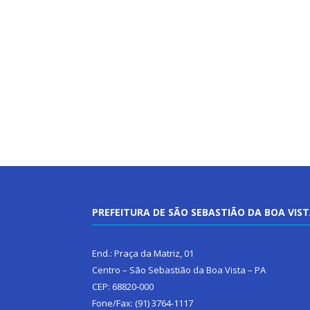
PREFEITURA DE SÃO SEBASTIÃO DA BOA VIS
End.: Praça da Matriz, 01
Centro – São Sebastião da Boa Vista – PA
CEP: 68820-000
Fone/Fax: (91) 3764-1117