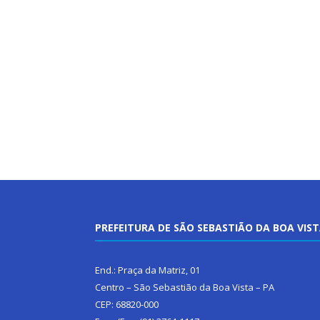
PREFEITURA DE SÃO SEBASTIÃO DA BOA VIS
End.: Praça da Matriz, 01
Centro – São Sebastião da Boa Vista – PA
CEP: 68820-000