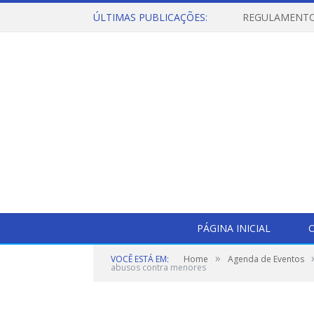
ÚLTIMAS PUBLICAÇÕES:
PÁGINA INICIAL
O
»
VOCÊ ESTÁ EM:
Home
Agenda de Eventos
abusos contra menores
Sec. Edybrandon Leal (SEMAS) fala sobre o