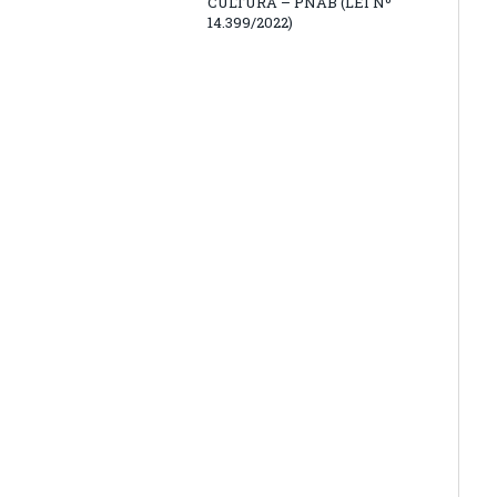
CULTURA – PNAB (LEI Nº
14.399/2022)