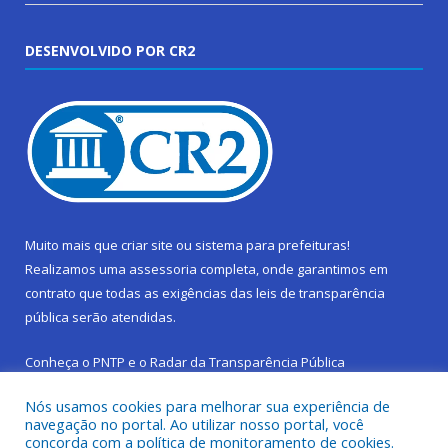
DESENVOLVIDO POR CR2
Muito mais que
criar site
ou
sistema para prefeituras
!
Realizamos uma
assessoria
completa, onde garantimos em
contrato que todas as exigências das
leis de transparência
pública
serão atendidas.
Conheça o
PNTP
e o
Radar da Transparência Pública
Nós usamos cookies para melhorar sua experiência de
navegação no portal. Ao utilizar nosso portal, você
concorda com a política de monitoramento de cookies.