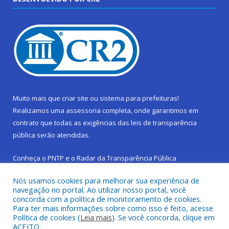
Muito mais que
criar site
ou
sistema para prefeituras
!
Realizamos uma
assessoria
completa, onde garantimos em
contrato que todas as exigências das
leis de transparência
pública
serão atendidas.
Conheça o
PNTP
e o
Radar da Transparência Pública
Nós usamos cookies para melhorar sua experiência de
navegação no portal. Ao utilizar nosso portal, você
concorda com a política de monitoramento de cookies.
Para ter mais informações sobre como isso é feito, acesse
Todos os direitos reservados a Prefeitura Municipal de São
Política de cookies (
Leia mais
). Se você concorda, clique em
Sebastião da Boa Vista.
ACEITO.