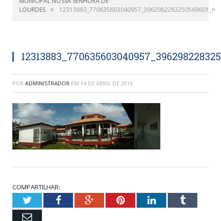
MUNICIPAL NOSSA SENHORA DE
»
LOURDES
12313883_770635603040957_3962982283250569601_n
12313883_770635603040957_39629822832
POR
ADMINISTRADOR
EM
14 DE ABRIL DE 2016
COMPARTILHAR:
Twitter
Facebook
Google+
Pinterest
LinkedIn
Tumblr
Email