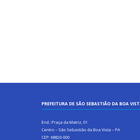
PREFEITURA DE SÃO SEBASTIÃO DA BOA VIS
End.: Praça da Matriz, 01
Centro – São Sebastião da Boa Vista – PA
CEP: 68820-000