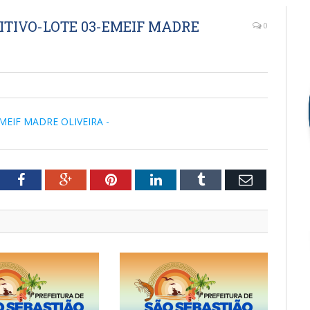
DITIVO-LOTE 03-EMEIF MADRE
0
MEIF MADRE OLIVEIRA -
tter
Facebook
Google+
Pinterest
LinkedIn
Tumblr
Email