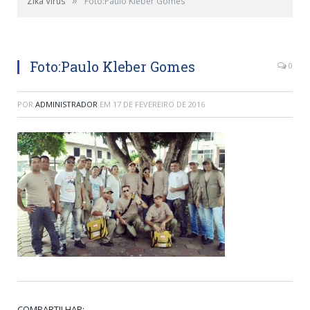
Zika Vírus
Foto:Paulo Kleber Gomes
EQUIPE DE ENDÊMICAS NA CAMPANHA DE
COMBATE AO ZIKA VÍRUS
Foto:Paulo Kleber Gomes
0
POR
ADMINISTRADOR
EM
17 DE FEVEREIRO DE 2016
COMPARTILHAR: