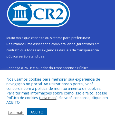
Muito mais que
criar site
ou
sistema para prefeituras
!
Realizamos uma
assessoria
completa, onde garantimos em
contrato que todas as exigências das
leis de transparência
pública
serão atendidas.
Conheça o
PNTP
e o
Radar da Transparência Pública
Nós usamos cookies para melhorar sua experiência de
navegação no portal. Ao utilizar nosso portal, você
concorda com a política de monitoramento de cookies.
Para ter mais informações sobre como isso é feito, acesse
Todos os direitos reservados a Prefeitura Municipal de São
Política de cookies (
Leia mais
). Se você concorda, clique em
Sebastião da Boa Vista.
ACEITO.
Frequência Online
Mapa do Site
ACEITO
Leia mais