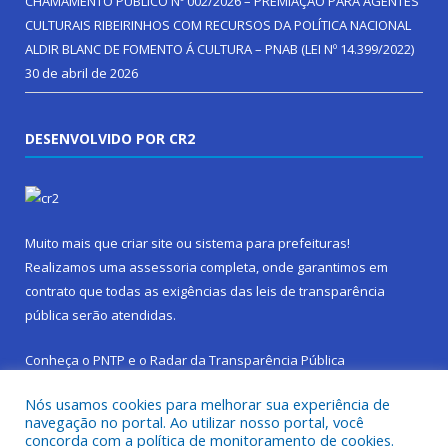
CHAMAMENTO PÚBLICO Nº 002/2026 – PREMIAÇÃO PARA AGENTES
CULTURAIS RIBEIRINHOS COM RECURSOS DA POLÍTICA NACIONAL
ALDIR BLANC DE FOMENTO Á CULTURA – PNAB (LEI Nº 14.399/2022)
30 de abril de 2026
DESENVOLVIDO POR CR2
Muito mais que
criar site
ou
sistema para prefeituras
!
Realizamos uma
assessoria
completa, onde garantimos em
contrato que todas as exigências das
leis de transparência
pública
serão atendidas.
Conheça o
PNTP
e o
Radar da Transparência Pública
Nós usamos cookies para melhorar sua experiência de
navegação no portal. Ao utilizar nosso portal, você
concorda com a política de monitoramento de cookies.