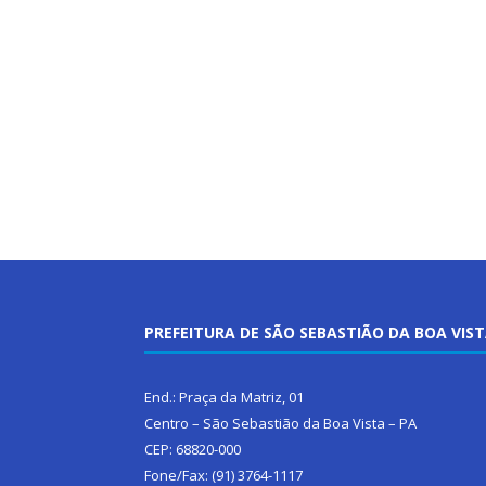
PREFEITURA DE SÃO SEBASTIÃO DA BOA VIS
End.: Praça da Matriz, 01
Centro – São Sebastião da Boa Vista – PA
CEP: 68820-000
Fone/Fax: (91) 3764-1117