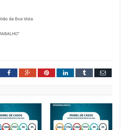
ião da Boa Vista.
TRABALHO”
tter
Facebook
Google+
Pinterest
LinkedIn
Tumblr
Email