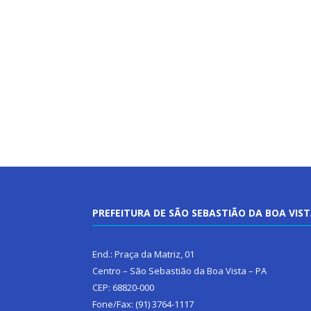
PREFEITURA DE SÃO SEBASTIÃO DA BOA VIS
End.: Praça da Matriz, 01
Centro – São Sebastião da Boa Vista – PA
CEP: 68820-000
Fone/Fax: (91) 3764-1117