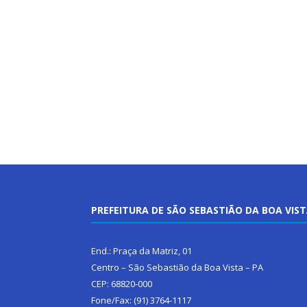
PREFEITURA DE SÃO SEBASTIÃO DA BOA VIS
End.: Praça da Matriz, 01
Centro – São Sebastião da Boa Vista – PA
CEP: 68820-000
Fone/Fax: (91) 3764-1117