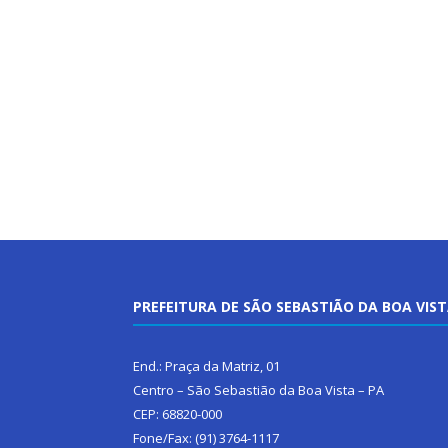
PREFEITURA DE SÃO SEBASTIÃO DA BOA VIS
End.: Praça da Matriz, 01
Centro – São Sebastião da Boa Vista – PA
CEP: 68820-000
Fone/Fax: (91) 3764-1117