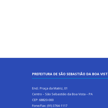
PREFEITURA DE SÃO SEBASTIÃO DA BOA VIS
End.: Praça da Matriz, 01
Centro – São Sebastião da Boa Vista – PA
CEP: 68820-000
Fone/Fax: (91) 3764-1117