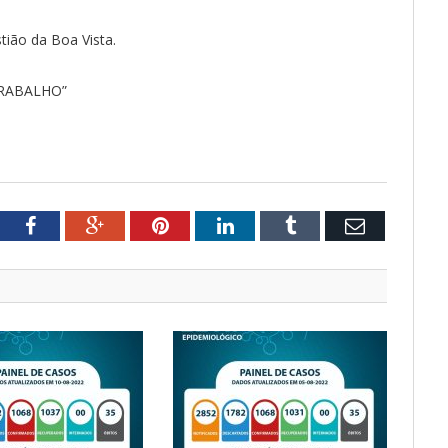
ião da Boa Vista.
TRABALHO”
tter
Facebook
Google+
Pinterest
LinkedIn
Tumblr
Email