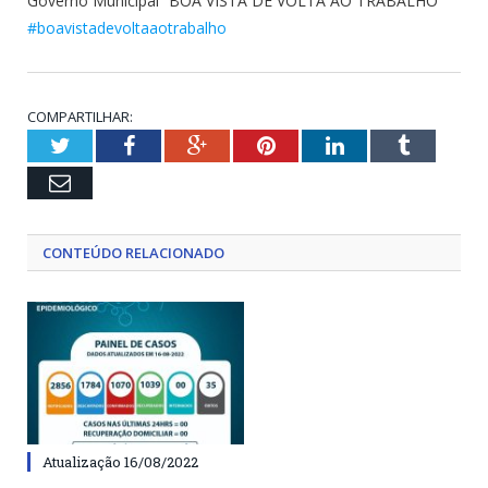
Governo Municipal “BOA VISTA DE VOLTA AO TRABALHO”
#boavistadevoltaaotrabalho
COMPARTILHAR:
Twitter
Facebook
Google+
Pinterest
LinkedIn
Tumblr
Email
CONTEÚDO RELACIONADO
Atualização 16/08/2022