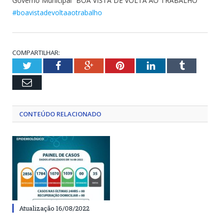
Governo Municipal “BOA VISTA DE VOLTA AO TRABALHO”
#boavistadevoltaaotrabalho
COMPARTILHAR:
Twitter
Facebook
Google+
Pinterest
LinkedIn
Tumblr
Email
CONTEÚDO RELACIONADO
Atualização 16/08/2022