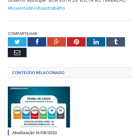
Governo Municipal “BOA VISTA DE VOLTA AO TRABALHO”
#boavistadevoltaaotrabalho
COMPARTILHAR:
Twitter
Facebook
Google+
Pinterest
LinkedIn
Tumblr
Email
CONTEÚDO RELACIONADO
Atualização 16/08/2022