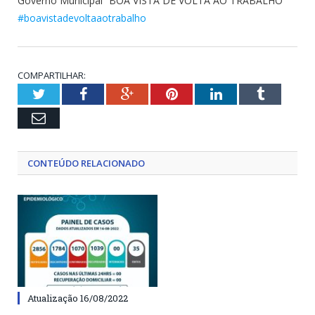
Governo Municipal “BOA VISTA DE VOLTA AO TRABALHO”
#boavistadevoltaaotrabalho
COMPARTILHAR:
Twitter
Facebook
Google+
Pinterest
LinkedIn
Tumblr
Email
CONTEÚDO RELACIONADO
Atualização 16/08/2022