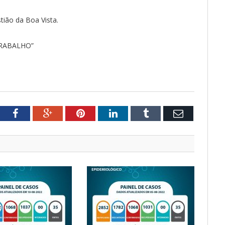
ião da Boa Vista.
TRABALHO”
tter
Facebook
Google+
Pinterest
LinkedIn
Tumblr
Email