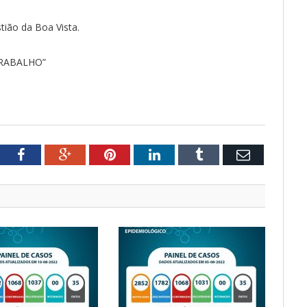
ião da Boa Vista.
TRABALHO”
tter
Facebook
Google+
Pinterest
LinkedIn
Tumblr
Email