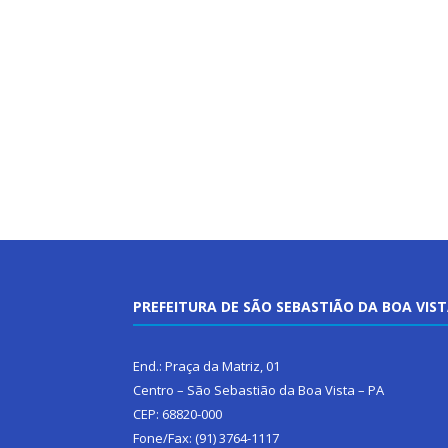
PREFEITURA DE SÃO SEBASTIÃO DA BOA VIS
End.: Praça da Matriz, 01
Centro – São Sebastião da Boa Vista – PA
CEP: 68820-000
Fone/Fax: (91) 3764-1117