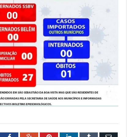
tter
Facebook
Google+
Pinterest
LinkedIn
Tumblr
Email