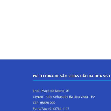
PREFEITURA DE SÃO SEBASTIÃO DA BOA VIS
End.: Praça da Matriz, 01
Centro – São Sebastião da Boa Vista – PA
CEP: 68820-000
Fone/Fax: (91) 3764-1117