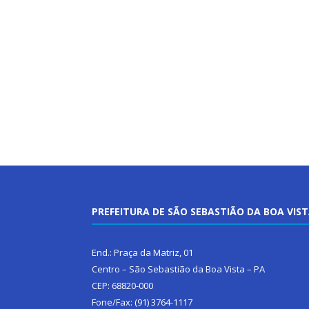
PREFEITURA DE SÃO SEBASTIÃO DA BOA VIS
End.: Praça da Matriz, 01
Centro – São Sebastião da Boa Vista – PA
CEP: 68820-000
Fone/Fax: (91) 3764-1117