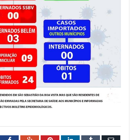
tter
Facebook
Google+
Pinterest
LinkedIn
Tumblr
Email