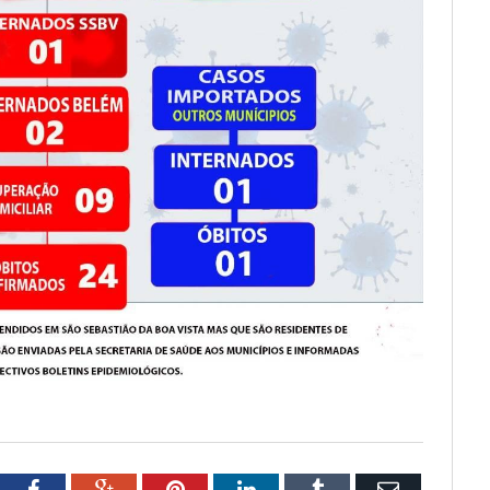
tter
Facebook
Google+
Pinterest
LinkedIn
Tumblr
Email