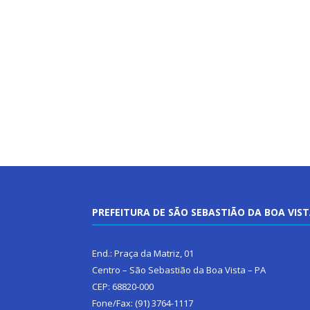
PREFEITURA DE SÃO SEBASTIÃO DA BOA VIS
End.: Praça da Matriz, 01
Centro – São Sebastião da Boa Vista – PA
CEP: 68820-000
Fone/Fax: (91) 3764-1117