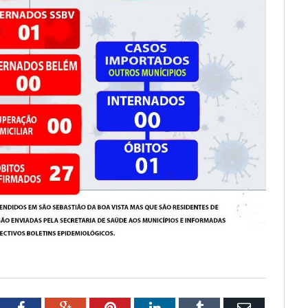
tter
Facebook
Google+
Pinterest
LinkedIn
Tumblr
Email