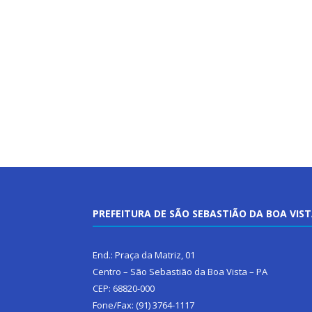
PREFEITURA DE SÃO SEBASTIÃO DA BOA VIS
End.: Praça da Matriz, 01
Centro – São Sebastião da Boa Vista – PA
CEP: 68820-000
Fone/Fax: (91) 3764-1117