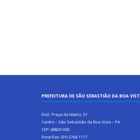
PREFEITURA DE SÃO SEBASTIÃO DA BOA VIS
End.: Praça da Matriz, 01
Centro – São Sebastião da Boa Vista – PA
CEP: 68820-000
Fone/Fax: (91) 3764-1117