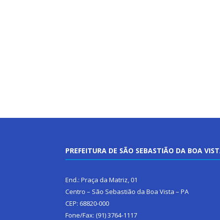
PREFEITURA DE SÃO SEBASTIÃO DA BOA VIS
End.: Praça da Matriz, 01
Centro – São Sebastião da Boa Vista – PA
CEP: 68820-000
Fone/Fax: (91) 3764-1117