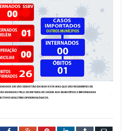
tter
Facebook
Google+
Pinterest
LinkedIn
Tumblr
Email