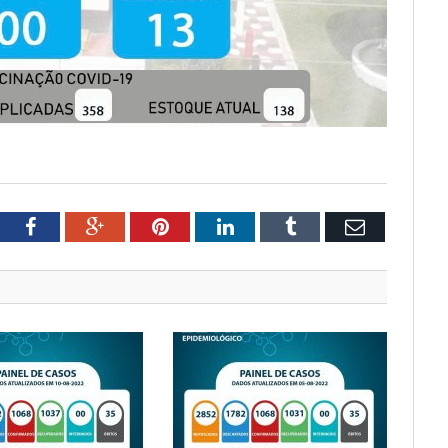
tter
Facebook
Google+
Pinterest
LinkedIn
Tumblr
Email