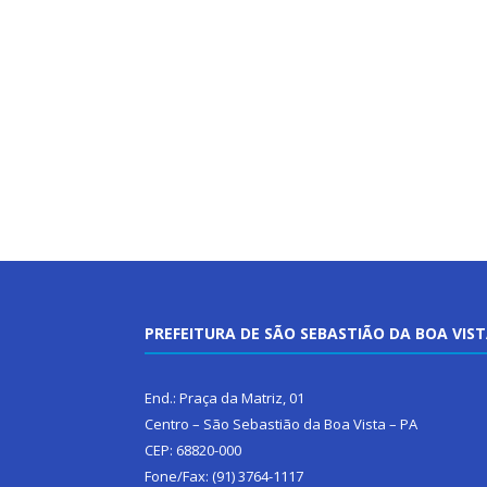
PREFEITURA DE SÃO SEBASTIÃO DA BOA VIS
End.: Praça da Matriz, 01
Centro – São Sebastião da Boa Vista – PA
CEP: 68820-000
Fone/Fax: (91) 3764-1117