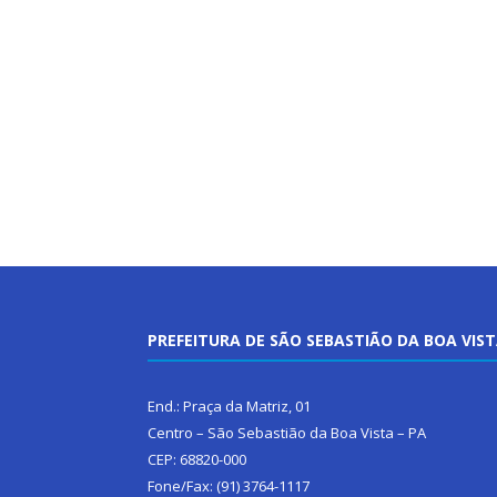
PREFEITURA DE SÃO SEBASTIÃO DA BOA VIS
End.: Praça da Matriz, 01
Centro – São Sebastião da Boa Vista – PA
CEP: 68820-000
Fone/Fax: (91) 3764-1117