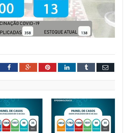
tter
Facebook
Google+
Pinterest
LinkedIn
Tumblr
Email