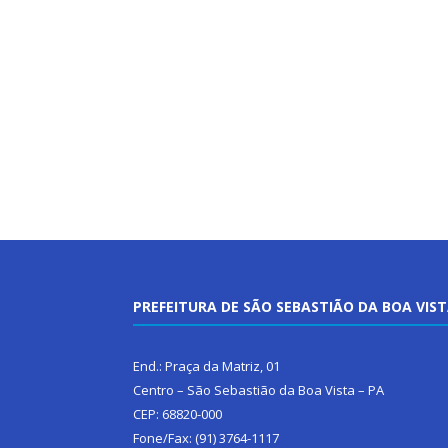
PREFEITURA DE SÃO SEBASTIÃO DA BOA VIS
End.: Praça da Matriz, 01
Centro – São Sebastião da Boa Vista – PA
CEP: 68820-000
Fone/Fax: (91) 3764-1117