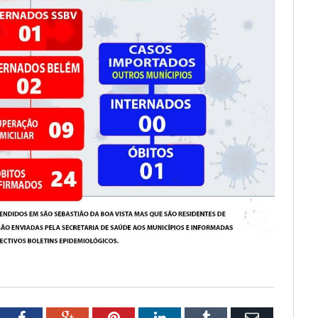
tter
Facebook
Google+
Pinterest
LinkedIn
Tumblr
Email