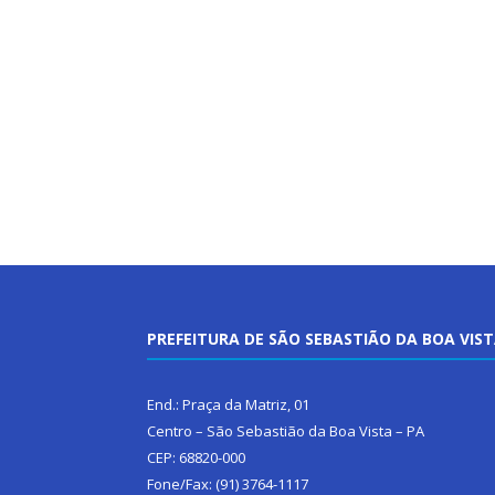
PREFEITURA DE SÃO SEBASTIÃO DA BOA VIS
End.: Praça da Matriz, 01
Centro – São Sebastião da Boa Vista – PA
CEP: 68820-000
Fone/Fax: (91) 3764-1117