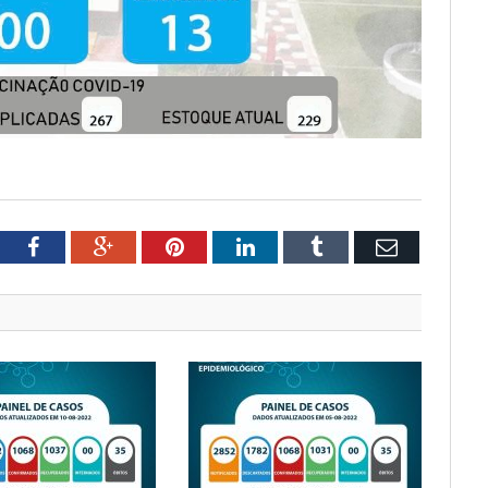
tter
Facebook
Google+
Pinterest
LinkedIn
Tumblr
Email