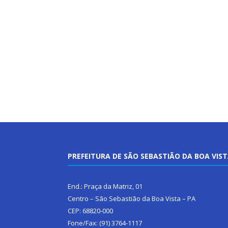
PREFEITURA DE SÃO SEBASTIÃO DA BOA VIS
End.: Praça da Matriz, 01
Centro – São Sebastião da Boa Vista – PA
CEP: 68820-000
Fone/Fax: (91) 3764-1117