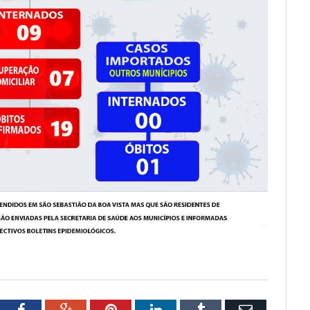
tter
Facebook
Google+
Pinterest
LinkedIn
Tumblr
Email