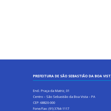
PREFEITURA DE SÃO SEBASTIÃO DA BOA VIS
End.: Praça da Matriz, 01
Centro – São Sebastião da Boa Vista – PA
CEP: 68820-000
Fone/Fax: (91) 3764-1117