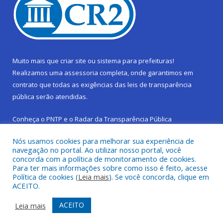
Muito mais que
criar site
ou
sistema para prefeituras
!
Realizamos uma
assessoria
completa, onde garantimos em
contrato que todas as exigências das
leis de transparência
pública
serão atendidas.
Conheça o
PNTP
e o
Radar da Transparência Pública
Nós usamos cookies para melhorar sua experiência de
navegação no portal. Ao utilizar nosso portal, você
concorda com a política de monitoramento de cookies.
Para ter mais informações sobre como isso é feito, acesse
Todos os direitos reservados a Prefeitura Municipal de São
Política de cookies (
Leia mais
). Se você concorda, clique em
Sebastião da Boa Vista.
ACEITO.
Frequência Online
Mapa do Site
ACEITO
Leia mais
Acessar Área Administrativa
Acessar Webmail